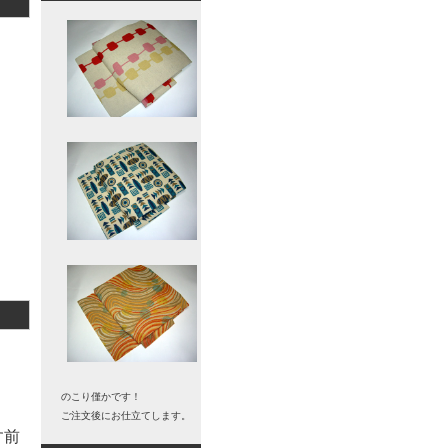
。
のこり僅かです！
ご注文後にお仕立てします。
す前