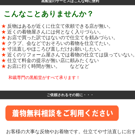
黒船堂のサービスはこんな時に便利
こんなことありませんか？
★
反物はあるが近くに仕立て依頼できる店が無い。
★
近くの着物屋さんには何となく入りづらい。
★
お店で買った訳ではないので仕立てを頼みづらい。
★
クラブ、会などでおそろいの着物を仕立てたい。
★
寸法直しやほころび直しだけお願いしたい。
★
近くのリフォーム屋さんでは着物の仕立ては扱っていない
★
仕立て料金の提示が無い店に頼みたくない
★
お店に行く時間が無い。 などなど
和裁専門の黒船堂がすべて承ります！
ご依頼されるその前に・・・
お客様の大事な反物やお着物です。仕立てや寸法直しに出